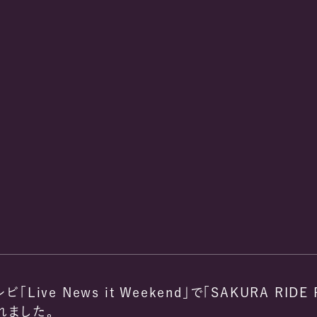
ビ「Live News it Weekend」で「SAKURA RID
れました。