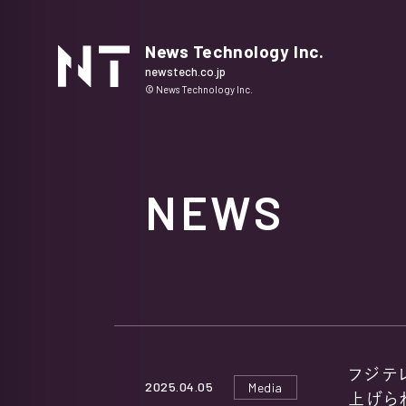
News Technology Inc.
newstech.co.jp
© News Technology Inc.
NEWS
フジテレ
2025.04.05
Media
上げら