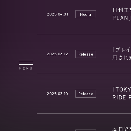
COMPANY
日刊工業
2025.04.01
Media
PLA
SERVICE
「ブレイ
2025.03.12
Release
用され
NEWS
「TOK
2025.03.10
Release
RIDE
CONTACT
本日発