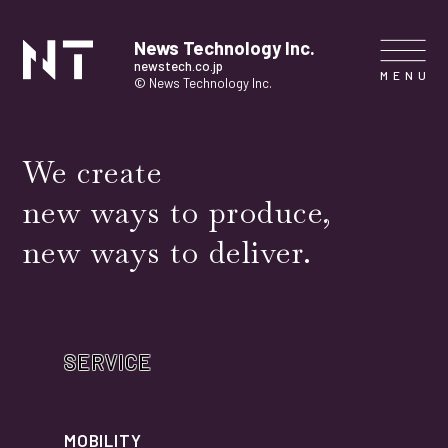
News Technology Inc.
newstech.co.jp
© News Technology Inc.
HOME
We create
new ways to produce,
COMPANY
new ways to deliver.
SERVICE
NEWS
SERVICE
CONTACT
MOBILITY