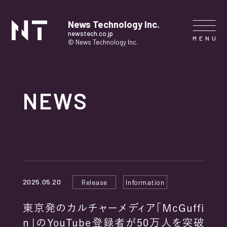
News Technology Inc.
newstech.co.jp
© News Technology Inc.
HOME
NEWS
COMPANY
SERVICE
NEWS
2025.05.20
Release
Information
CONTACT
東京発のカルチャーメディア「McGuffi
n」のYouTube登録者が50万人を突破